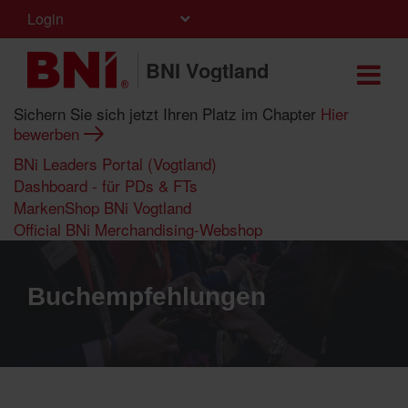
Login
BNI Vogtland
Sichern Sie sich jetzt Ihren Platz im Chapter
Hier
bewerben
BNi Leaders Portal (Vogtland)
Dashboard - für PDs & FTs
MarkenShop BNi Vogtland
Official BNi Merchandising-Webshop
Buchempfehlungen