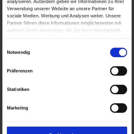
FAQ
analysieren. Außerdem geben wir Informationen zu Ihrer
Verwendung unserer Website an unsere Partner für
Datenschutzerklärung
soziale Medien, Werbung und Analysen weiter. Unsere
Partner führen diese Informationen möglicherweise mit
Impressum
weiteren Daten zusammen, die Sie ihnen bereitgestellt
haben oder die sie im Rahmen Ihrer Nutzung der Dienste
gesammelt haben.
Einwilligungsauswahl
Notwendig
Präferenzen
Statistiken
BNI
Marketing