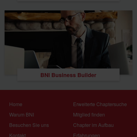
BNI Business Builder
Home
Erweiterte Chaptersuche
Warum BNI
Mitglied finden
Besuchen Sie uns
Chapter im Aufbau
Kontakt
Erfahrungen