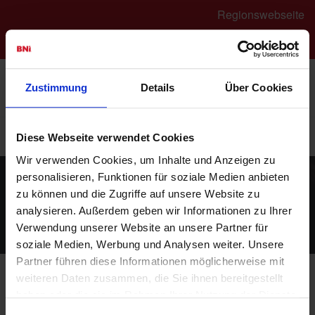
Regionswebseite
Login
Robert Wilke
Zustimmung
Details
Über Cookies
(Mylau)
Sichern Sie sich jetzt Ihren Platz im Chapter
Hier
Diese Webseite verwendet Cookies
bewerben
Wir verwenden Cookies, um Inhalte und Anzeigen zu
personalisieren, Funktionen für soziale Medien anbieten
zu können und die Zugriffe auf unsere Website zu
Besucheranmeldung
analysieren. Außerdem geben wir Informationen zu Ihrer
Verwendung unserer Website an unsere Partner für
soziale Medien, Werbung und Analysen weiter. Unsere
Partner führen diese Informationen möglicherweise mit
weiteren Daten zusammen, die Sie ihnen bereitgestellt
haben oder die sie im Rahmen Ihrer Nutzung der Dienste
gesammelt haben.